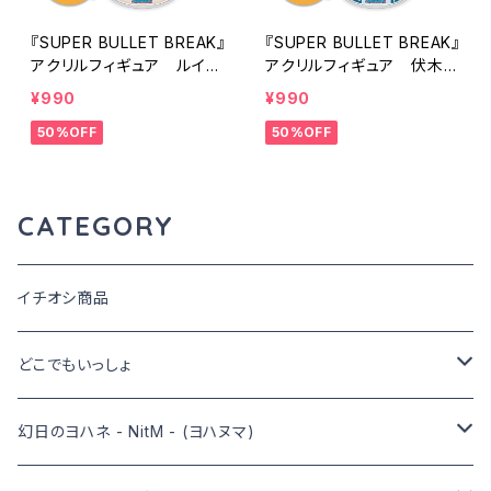
『SUPER BULLET BREAK』
『SUPER BULLET BREAK』
アクリルフィギュア ルイ・
アクリルフィギュア 伏木ア
ロペス-水着-
リス
¥990
¥990
50%OFF
50%OFF
CATEGORY
イチオシ商品
どこでもいっしょ
グッズ
幻日のヨハネ - NitM - (ヨハヌマ)