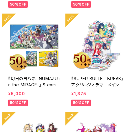
50%OFF
50%OFF
『幻日のヨハネ -NUMAZU i
『SUPER BULLET BREAK』
n the MIRAGE-』 Steam L
アクリルジオラマ メインビ
IMITED BOX
ジュアル
¥5,000
¥1,375
50%OFF
50%OFF